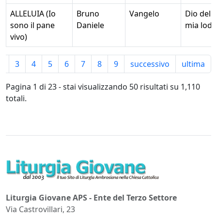
ALLELUIA (Io
Bruno
Vangelo
Dio della
sono il pane
Daniele
mia lode
vivo)
2
3
4
5
6
7
8
9
successivo
ultima
Pagina 1 di 23 - stai visualizzando 50 risultati su 1,110
totali.
Liturgia Giovane APS - Ente del Terzo Settore
Via Castrovillari, 23