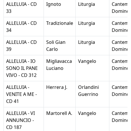
ALLELUIA - CD
Ignoto
Liturgia
Cantem
33
Domino
ALLELUIA - CD
Tradizionale
Liturgia
Cantem
34
Domino
ALLELUIA - CD
Soli Gian
Liturgia
Cantem
39
Carlo
Domino
ALLELUIA - IO
Migliavacca
Vangelo
Cantem
SONO IL PANE
Luciano
Domino
VIVO - CD 312
ALLELUIA -
Herrera J.
Orlandini
Cantem
VENITE A ME -
Guerrino
Domino
CD 41
ALLELUIA - VI
Martorell A.
Vangelo
Cantem
ANNUNCIO -
Domino
CD 187