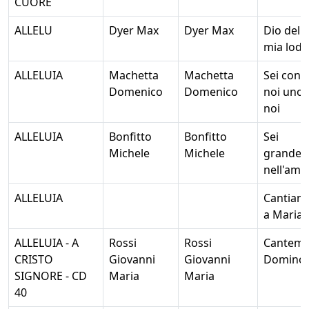
CUORE
ALLELU
Dyer Max
Dyer Max
Dio della
mia lode
ALLELUIA
Machetta
Machetta
Sei con
Domenico
Domenico
noi uno 
noi
ALLELUIA
Bonfitto
Bonfitto
Sei
Michele
Michele
grande
nell'amo
ALLELUIA
Cantiam
a Maria
ALLELUIA - A
Rossi
Rossi
Cantem
CRISTO
Giovanni
Giovanni
Domino
SIGNORE - CD
Maria
Maria
40