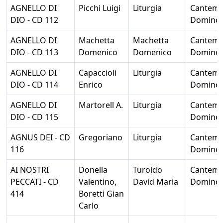
AGNELLO DI
Picchi Luigi
Liturgia
Cantem
DIO - CD 112
Domino
AGNELLO DI
Machetta
Machetta
Cantem
DIO - CD 113
Domenico
Domenico
Domino
AGNELLO DI
Capaccioli
Liturgia
Cantem
DIO - CD 114
Enrico
Domino
AGNELLO DI
Martorell A.
Liturgia
Cantem
DIO - CD 115
Domino
AGNUS DEI - CD
Gregoriano
Liturgia
Cantem
116
Domino
AI NOSTRI
Donella
Turoldo
Cantem
PECCATI - CD
Valentino,
David Maria
Domino
414
Boretti Gian
Carlo