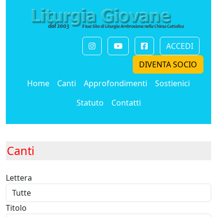
ACCEDI
DIVENTA SOCIO
Home
Canti
Approfondimenti
Sostienici
Statuto
Contatti
Canti
Lettera
Titolo