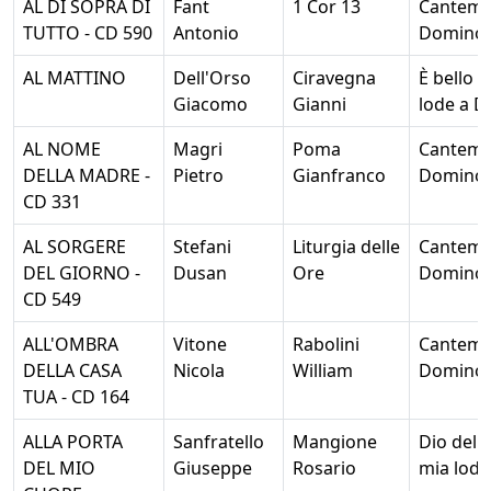
AL DI SOPRA DI
Fant
1 Cor 13
Cantem
TUTTO - CD 590
Antonio
Domino
AL MATTINO
Dell'Orso
Ciravegna
È bello d
Giacomo
Gianni
lode a D
AL NOME
Magri
Poma
Cantem
DELLA MADRE -
Pietro
Gianfranco
Domino
CD 331
AL SORGERE
Stefani
Liturgia delle
Cantem
DEL GIORNO -
Dusan
Ore
Domino
CD 549
ALL'OMBRA
Vitone
Rabolini
Cantem
DELLA CASA
Nicola
William
Domino
TUA - CD 164
ALLA PORTA
Sanfratello
Mangione
Dio della
DEL MIO
Giuseppe
Rosario
mia lode