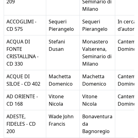
209
Seminario di
Milano
ACCOGLIMI -
Sequeri
Sequeri
In cerca
CD 575
Pierangelo
Pierangelo
d'autore
ACQUA DI
Stefani
Monastero
Cantem
FONTE
Dusan
Valserena,
Domino
CRISTALLINA -
Seminario di
CD 330
Milano
ACQUE DI
Machetta
Machetta
Cantem
SILOE - CD 402
Domenico
Domenico
Domino
AD ORIENTE -
Vitone
Vitone
Cantem
CD 168
Nicola
Nicola
Domino
ADESTE,
Wade John
Bonaventura
FIDELES - CD
Francis
da
200
Bagnoregio