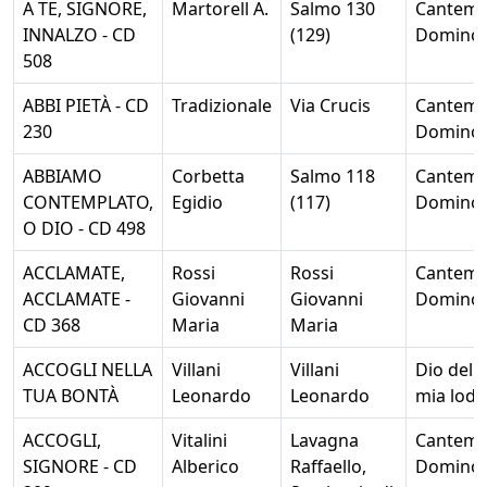
A TE, SIGNORE,
Martorell A.
Salmo 130
Cantem
INNALZO - CD
(129)
Domino
508
ABBI PIETÀ - CD
Tradizionale
Via Crucis
Cantem
230
Domino
ABBIAMO
Corbetta
Salmo 118
Cantem
CONTEMPLATO,
Egidio
(117)
Domino
O DIO - CD 498
ACCLAMATE,
Rossi
Rossi
Cantem
ACCLAMATE -
Giovanni
Giovanni
Domino
CD 368
Maria
Maria
ACCOGLI NELLA
Villani
Villani
Dio della
TUA BONTÀ
Leonardo
Leonardo
mia lode
ACCOGLI,
Vitalini
Lavagna
Cantem
SIGNORE - CD
Alberico
Raffaello,
Domino