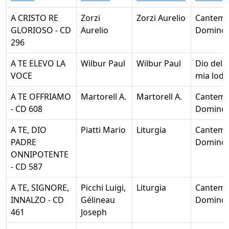
A CRISTO RE
Zorzi
Zorzi Aurelio
Cantem
GLORIOSO - CD
Aurelio
Domino
296
A TE ELEVO LA
Wilbur Paul
Wilbur Paul
Dio della
VOCE
mia lode
A TE OFFRIAMO
Martorell A.
Martorell A.
Cantem
- CD 608
Domino
A TE, DIO
Piatti Mario
Liturgia
Cantem
PADRE
Domino
ONNIPOTENTE
- CD 587
A TE, SIGNORE,
Picchi Luigi,
Liturgia
Cantem
INNALZO - CD
Gélineau
Domino
461
Joseph