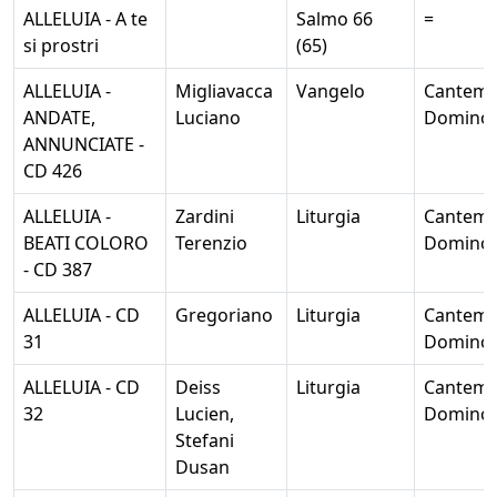
ALLELUIA - A te
Salmo 66
=
si prostri
(65)
ALLELUIA -
Migliavacca
Vangelo
Cantem
ANDATE,
Luciano
Domino
ANNUNCIATE -
CD 426
ALLELUIA -
Zardini
Liturgia
Cantem
BEATI COLORO
Terenzio
Domino
- CD 387
ALLELUIA - CD
Gregoriano
Liturgia
Cantem
31
Domino
ALLELUIA - CD
Deiss
Liturgia
Cantem
32
Lucien,
Domino
Stefani
Dusan