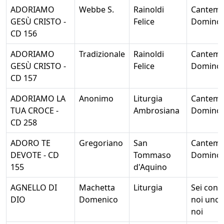
ADORIAMO
Webbe S.
Rainoldi
Cantem
GESÙ CRISTO -
Felice
Domino
CD 156
ADORIAMO
Tradizionale
Rainoldi
Cantem
GESÙ CRISTO -
Felice
Domino
CD 157
ADORIAMO LA
Anonimo
Liturgia
Cantem
TUA CROCE -
Ambrosiana
Domino
CD 258
ADORO TE
Gregoriano
San
Cantem
DEVOTE - CD
Tommaso
Domino
155
d'Aquino
AGNELLO DI
Machetta
Liturgia
Sei con
DIO
Domenico
noi uno 
noi