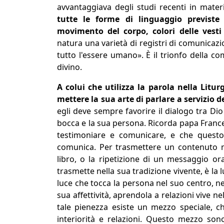
avvantaggiava degli studi recenti in materi
tutte le forme di linguaggio previste d
movimento del corpo, colori delle vesti
natura una varietà di registri di comunicaz
tutto l'essere umano». È il trionfo della 
divino.
A colui che utilizza la parola nella Litur
mettere la sua arte di parlare a servizio 
egli deve sempre favorire il dialogo tra Dio
bocca e la sua persona. Ricorda papa France
testimoniare e comunicare, e che questo
comunica. Per trasmettere un contenuto m
libro, o la ripetizione di un messaggio or
trasmette nella sua tradizione vivente, è la 
luce che tocca la persona nel suo centro, ne
sua affettività, aprendola a relazioni vive n
tale pienezza esiste un mezzo speciale, ch
interiorità e relazioni. Questo mezzo sono 