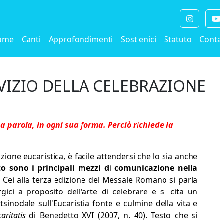
ome
Canti
Approfondimenti
Sostienici
Statuto
Conta
VIZIO DELLA CELEBRAZIONE
 la parola, in ogni sua forma. Perciò richiede la
azione eucaristica, è facile attendersi che lo sia anche
to sono i principali mezzi di comunicazione nella
a Cei alla terza edizione del Messale Romano si parla
ici a proposito dell'arte di celebrare e si cita un
sinodale sull'Eucaristia fonte e culmine della vita e
ritatis
di Benedetto XVI (2007, n. 40). Testo che si