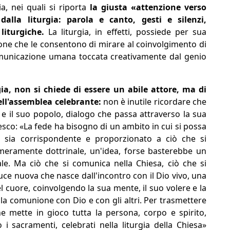
a, nei quali si riporta
la giusta «attenzione verso
alla liturgia: parola e canto, gesti e silenzi,
 liturgiche.
La liturgia, in effetti, possiede per sua
ione che le consentono di mirare al coinvolgimento di
comunicazione umana toccata creativamente dal genio
gia, non si chiede di essere un abile attore, ma di
dell'assemblea celebrante:
non è inutile ricordare che
 e il suo popolo, dialogo che passa attraverso la sua
sco: «La fede ha bisogno di un ambito in cui si possa
 sia corrispondente e proporzionato a ciò che si
eramente dottrinale, un'idea, forse basterebbe un
ale. Ma ciò che si comunica nella Chiesa, ciò che si
luce nuova che nasce dall'incontro con il Dio vivo, una
l cuore, coinvolgendo la sua mente, il suo volere e la
ella comunione con Dio e con gli altri. Per trasmettere
e mette in gioco tutta la persona, corpo e spirito,
i sacramenti, celebrati nella liturgia della Chiesa»