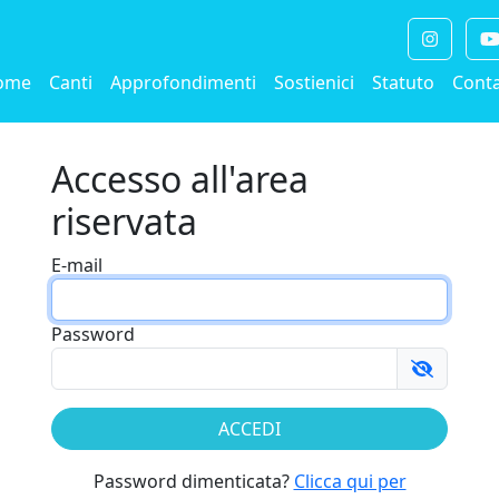
ome
Canti
Approfondimenti
Sostienici
Statuto
Conta
Accesso all'area
riservata
E-mail
Password
Password dimenticata?
Clicca qui per