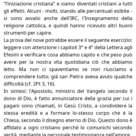
“l’iniziazione cristiana” e siamo diventati cristiani a tutti
gli effetti. Alcuni - molti, stando alle percentuali esibite -
si sono avvalsi anche dell'IRC, l'Insegnamento della
religione cattolica, e quindi hanno ricevuto altri buoni
strumenti per capire.
La prova del nove potrebbe essere il seguente esercizio:
leggere con attenzione i capitoli 3° e 4° della Lettera agli
Efesini e verificare cosa abbiamo capito e che peso può
avere per la nostra vita quotidiana ciò che abbiamo
letto. Ma non ci spaventiamo se non riusciamo a
comprendere tutto; già san Pietro aveva avuto qualche
difficoltà (cf. 2Pt 3, 16).
In sintesi: l'Apostolo, ministro del Vangelo secondo il
dono di Dio, è fatto annunciatore della grazia per cui i
pagani sono chiamati, in Gesù Cristo, a condividere la
stessa eredità e a formare lo-stesso corpo che è la
Chiesa, secondo il disegno eterno di Dio. Questo dono è
affidato a ogni cristiano perché lo comunichi secondo
verità, mediante la personale testimonianza nell'amore.