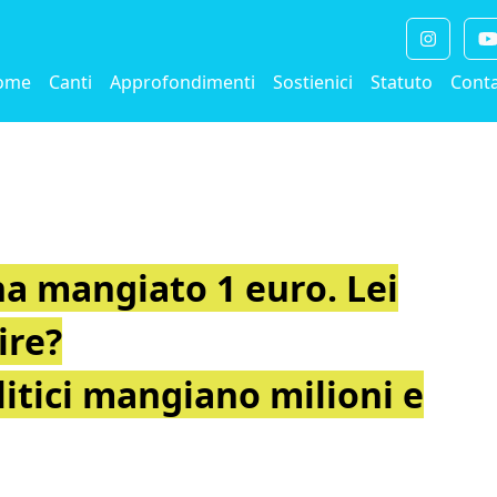
ome
Canti
Approfondimenti
Sostienici
Statuto
Conta
 ha mangiato 1 euro. Lei
ire?
olitici mangiano milioni e