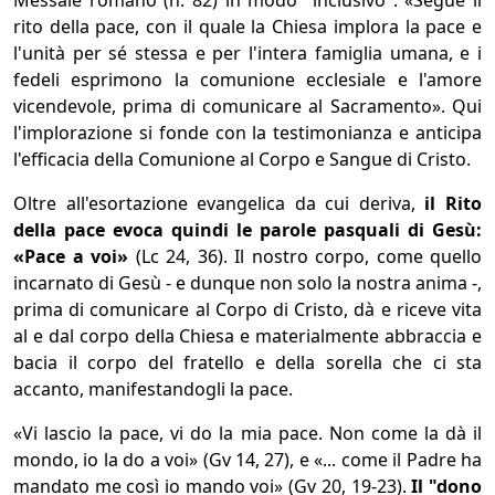
Messale romano (n. 82) in modo "inclusivo": «Segue il
rito della pace, con il quale la Chiesa implora la pace e
l'unità per sé stessa e per l'intera famiglia umana, e i
fedeli esprimono la comunione ecclesiale e l'amore
vicendevole, prima di comunicare al Sacramento». Qui
l'implorazione si fonde con la testimonianza e anticipa
l'efficacia della Comunione al Corpo e Sangue di Cristo.
Oltre all'esortazione evangelica da cui deriva,
il Rito
della pace evoca quindi le parole pasquali di Gesù:
«Pace a voi»
(Lc 24, 36). Il nostro corpo, come quello
incarnato di Gesù - e dunque non solo la nostra anima -,
prima di comunicare al Corpo di Cristo, dà e riceve vita
al e dal corpo della Chiesa e materialmente abbraccia e
bacia il corpo del fratello e della sorella che ci sta
accanto, manifestandogli la pace.
«Vi lascio la pace, vi do la mia pace. Non come la dà il
mondo, io la do a voi» (Gv 14, 27), e «... come il Padre ha
mandato me così io mando voi» (Gv 20, 19-23).
Il "dono