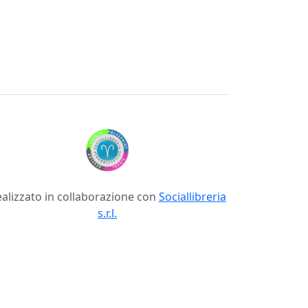
alizzato in collaborazione con
Sociallibreria
s.r.l.