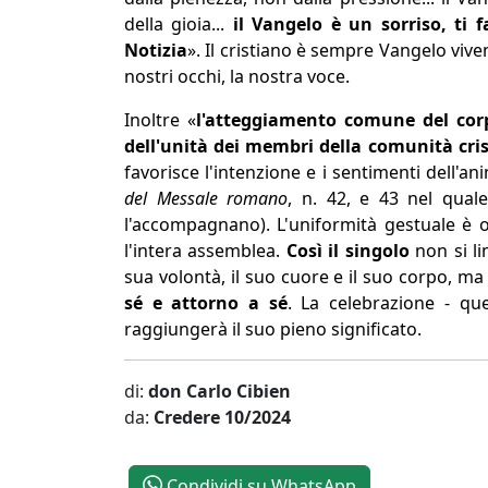
della gioia...
il Vangelo è un sorriso, ti 
Notizia
». Il cristiano è sempre Vangelo vive
nostri occhi, la nostra voce.
Inoltre «
l'atteggiamento comune del corp
dell'unità dei membri della comunità cri
favorisce l'intenzione e i sentimenti dell'a
del Messale romano
, n. 42, e 43 nel quale
l'accompagnano). L'uniformità gestuale è ot
l'intera assemblea.
Così il singolo
non si li
sua volontà, il suo cuore e il suo corpo, m
sé e attorno a sé
. La celebrazione - que
raggiungerà il suo pieno significato.
di:
don Carlo Cibien
da:
Credere 10/2024
Condividi su WhatsApp