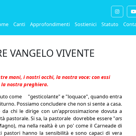
ome
Canti
Approfondimenti
Sostienici
Statuto
Conta
RE VANGELO VIVENTE
tre mani, i nostri occhi, la nostra voce: con essi
la nostra preghiera.
sciuto come "gesticolante" e "loquace", quando entra
citurno. Possiamo concludere che non si sente a casa.
e da chi le dirige con un'approssimazione dovuta a
tà pastorale. Si sa, la pastorale ­ dovrebbe essere "
ars
 Magno), ma nella realtà è un po' come il Carneade di
astori hanno la sensibilità e sono capaci di vera