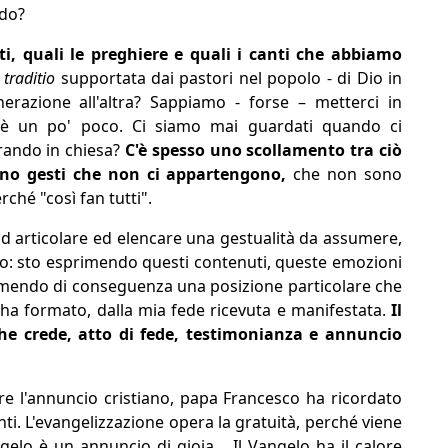
odo?
ti, quali le preghiere e quali i canti che abbiamo
a
traditio
supportata dai pastori nel popolo - di Dio in
razione all'altra? Sappiamo - forse – metterci in
 è un po' poco. Ci siamo mai guardati quando ci
trando in chiesa?
C'è spesso uno scollamento tra ciò
ono gesti che non ci appartengono,
che non sono
ché "così fan tutti".
i ad articolare ed elencare una gestualità da assumere,
o: sto esprimendo questi contenuti, queste emozioni
ssumendo di conseguenza una posizione particolare che
ha formato, dalla mia fede ricevuta e manifestata.
Il
he crede, atto di fede, testimonianza e annuncio
are l'annuncio cristiano, papa Francesco ha ricordato
nti. L'evangelizzazione opera la gratuità, perché viene
ngelo è un annuncio di gioia... Il Vangelo ha il calore