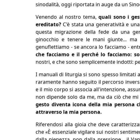
sinodalità, oggi riportata in auge da un Sin
Venendo al nostro tema,
quali sono i ges
ereditato?
C'è stata una generatività e un
questa migrazione della fede da una gene
ginocchio e tenere le mani giunte... ma
genuflettiamo - se ancora lo facciamo - en
che facciamo e il perché lo facciamo: s
nostri, e che sono semplicemente indotti: per
I manuali di liturgia si sono spesso limitat
raramente hanno seguito il percorso invers
e il mio corpo si associa all'intenzione, a
non dipende solo da me, ma da ciò che mi 
gesto diventa icona della mia persona c
attraverso la mia persona.
Riferendosi alla gioia che deve caratterizz
che «È essenziale vigilare sui nostri sentime
dalla pienezza, non dalla pressione... il Va