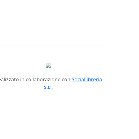
alizzato in collaborazione con
Sociallibreria
s.r.l.