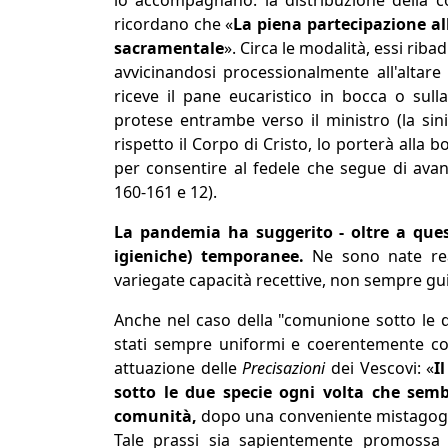
lo accompagnano: la distribuzione della 
ricordano che «
La piena partecipazione al
sacramentale
». Circa le modalità, essi riba
avvicinandosi processionalmente all'altare
riceve il pane eucaristico in bocca o sull
protese entrambe verso il ministro (la sin
rispetto il Corpo di Cristo, lo porterà alla
per consentire al fedele che segue di avan
160-161 e 12).
La pandemia ha suggerito - oltre a quest
igieniche) temporanee.
Ne sono nate re
variegate capacità recettive, non sempre gu
Anche nel caso della "comunione sotto le 
stati sempre uniformi e coerentemente con
attuazione delle
Precisazioni
dei Vescovi: «
I
sotto le due specie ogni volta che semb
comunità,
dopo una conveniente mistagogia 
Tale prassi sia sapientemente promossa 