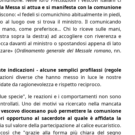
comunione. Nelle loro
Precisazioni
i vescovi italiani ci
la Messa si attua e si manifesta con la comunione
discono: «l fedeli si comunichino abitualmente in piedi,
 o al luogo ove si trova il ministro. Il comunicando
a mano, come preferisce... Chi lo riceve sulle mani,
istra sopra la destra) ad accogliere con riverenza e
 bocca davanti al ministro o spostandosi appena di lato
zare» (
Ordinamento generale del Messale romano
, nn.
e indicazioni - alcune semplici profilassi (regole
azioni diverse che hanno messo in luce le nostre
idate da ragionevolezza e rispetto reciproco.
due specie", le reazioni e i comportamenti non sono
trollati. Uno dei motivi va ricercato nella mancata
l vescovo diocesano può permettere la comunione
ri opportuno al sacerdote al quale è affidata la
sul valore della partecipazione al calice eucaristico.
così che "grazie alla forma più chiara del segno