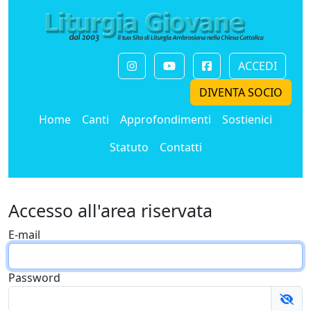
ACCEDI
DIVENTA SOCIO
Home
Canti
Approfondimenti
Sostienici
Statuto
Contatti
Accesso all'area riservata
E-mail
Password