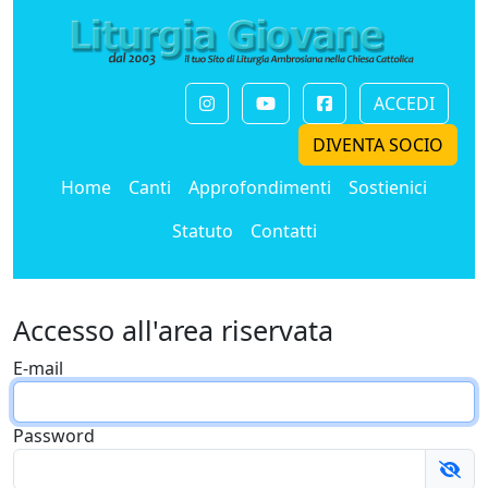
ACCEDI
DIVENTA SOCIO
Home
Canti
Approfondimenti
Sostienici
Statuto
Contatti
Accesso all'area riservata
E-mail
Password