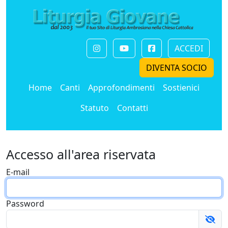
ACCEDI
DIVENTA SOCIO
Home
Canti
Approfondimenti
Sostienici
Statuto
Contatti
Accesso all'area riservata
E-mail
Password