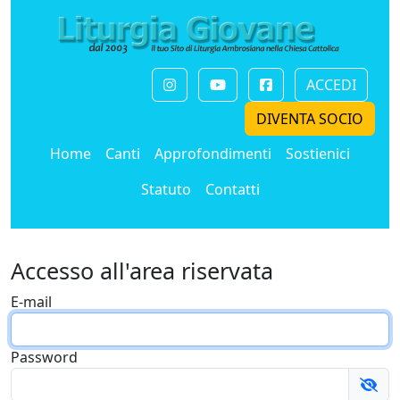
ACCEDI
DIVENTA SOCIO
Home
Canti
Approfondimenti
Sostienici
Statuto
Contatti
Accesso all'area riservata
E-mail
Password