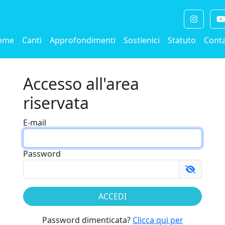
ome
Canti
Approfondimenti
Sostienici
Statuto
Conta
Accesso all'area
riservata
E-mail
Password
Password dimenticata?
Clicca qui per