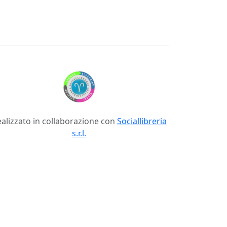
alizzato in collaborazione con
Sociallibreria
s.r.l.