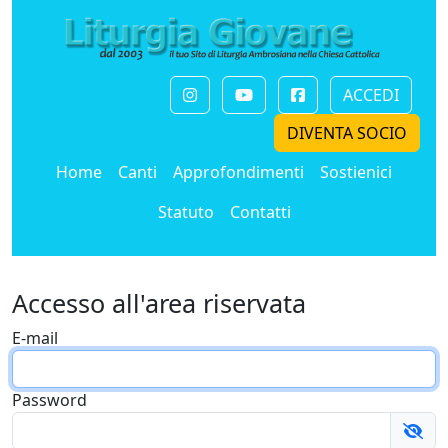
ACCEDI
DIVENTA SOCIO
Home
Canti
Approfondimenti
Sostienici
Statuto
Contatti
Accesso all'area riservata
E-mail
Password