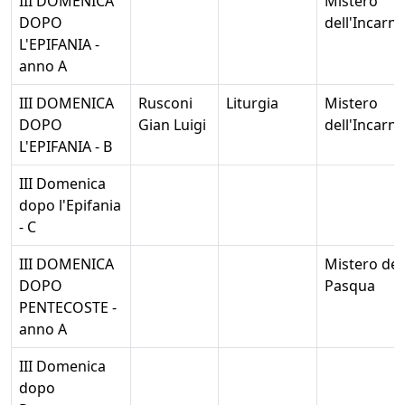
III DOMENICA
Mistero
DOPO
dell'Incarn
L'EPIFANIA -
anno A
III DOMENICA
Rusconi
Liturgia
Mistero
DOPO
Gian Luigi
dell'Incarn
L'EPIFANIA - B
III Domenica
dopo l'Epifania
- C
III DOMENICA
Mistero del
DOPO
Pasqua
PENTECOSTE -
anno A
III Domenica
dopo