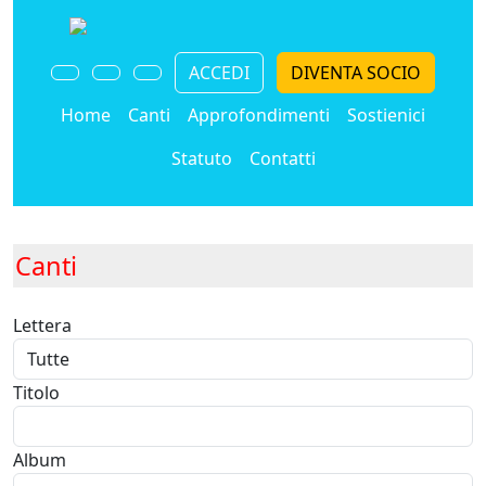
ACCEDI
DIVENTA SOCIO
Home
Canti
Approfondimenti
Sostienici
Statuto
Contatti
Canti
Lettera
Titolo
Album