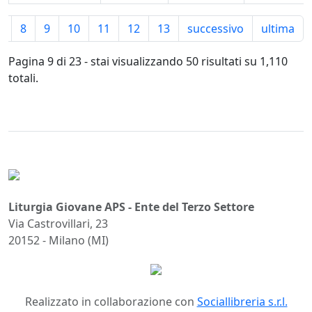
7
8
9
10
11
12
13
successivo
ultima
Pagina 9 di 23 - stai visualizzando 50 risultati su 1,110
totali.
Liturgia Giovane APS - Ente del Terzo Settore
Via Castrovillari, 23
20152 - Milano (MI)
Realizzato in collaborazione con
Sociallibreria s.r.l.