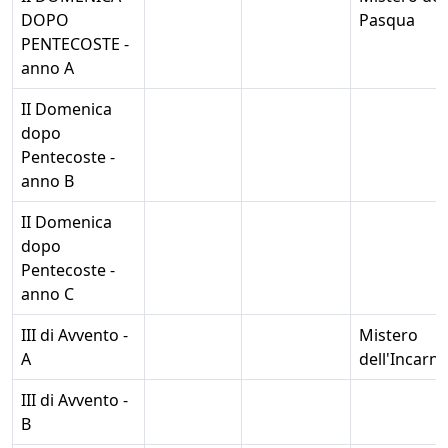
DOPO
Pasqua
PENTECOSTE -
anno A
II Domenica
dopo
Pentecoste -
anno B
II Domenica
dopo
Pentecoste -
anno C
III di Avvento -
Mistero
A
dell'Incarn
III di Avvento -
B