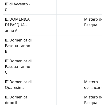
III di Avvento -
C
III DOMENICA
Mistero del
DI PASQUA -
Pasqua
anno A
III Domenica di
Pasqua - anno
B
III Domenica di
Pasqua - anno
C
III Domenica di
Mistero
Quaresima
dell'Incarn
III Domenica
Mistero del
dopo il
Pasqua