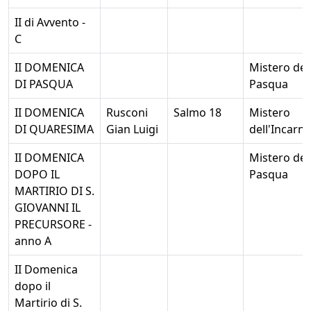
II di Avvento -
C
II DOMENICA
Mistero del
DI PASQUA
Pasqua
II DOMENICA
Rusconi
Salmo 18
Mistero
DI QUARESIMA
Gian Luigi
dell'Incarn
II DOMENICA
Mistero del
DOPO IL
Pasqua
MARTIRIO DI S.
GIOVANNI IL
PRECURSORE -
anno A
II Domenica
dopo il
Martirio di S.