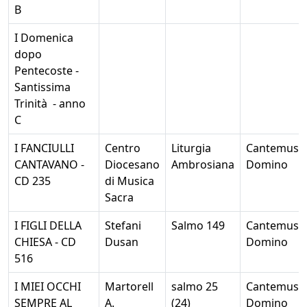
B
I Domenica
dopo
Pentecoste -
Santissima
Trinità - anno
C
I FANCIULLI
Centro
Liturgia
Cantemus
CANTAVANO -
Diocesano
Ambrosiana
Domino
CD 235
di Musica
Sacra
I FIGLI DELLA
Stefani
Salmo 149
Cantemus
CHIESA - CD
Dusan
Domino
516
I MIEI OCCHI
Martorell
salmo 25
Cantemus
SEMPRE AL
A.
(24)
Domino