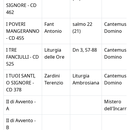
SIGNORE - CD
462
I POVERI
Fant
salmo 22
Cantemus
MANGERANNO
Antonio
(21)
Domino
- CD 455
I TRE
Liturgia
Dn 3, 57-88
Cantemus
FANCIULLI - CD
delle Ore
Domino
525
I TUOI SANTI,
Zardini
Liturgia
Cantemus
O SIGNORE -
Terenzio
Ambrosiana
Domino
CD 378
II di Avvento -
Mistero
A
dell'Incarn
II di Avvento -
B