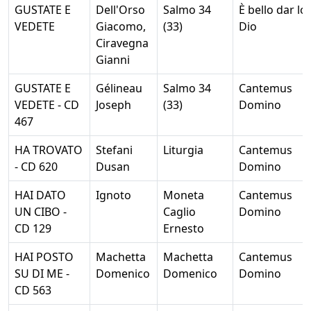
GUSTATE E
Dell'Orso
Salmo 34
È bello dar lo
VEDETE
Giacomo,
(33)
Dio
Ciravegna
Gianni
GUSTATE E
Gélineau
Salmo 34
Cantemus
VEDETE - CD
Joseph
(33)
Domino
467
HA TROVATO
Stefani
Liturgia
Cantemus
- CD 620
Dusan
Domino
HAI DATO
Ignoto
Moneta
Cantemus
UN CIBO -
Caglio
Domino
CD 129
Ernesto
HAI POSTO
Machetta
Machetta
Cantemus
SU DI ME -
Domenico
Domenico
Domino
CD 563