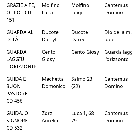
GRAZIE A TE,
Molfino
Molfino
Cantemus
O DIO - CD
Luigi
Luigi
Domino
151
GUARDA AL
Ducote
Ducote
Dio della mia
DI LÀ
Darryl
Darryl
lode
GUARDA
Cento
Cento Giosy
Guarda laggi
LAGGIÙ
Giosy
l'orizzonte
L'ORIZZONTE
GUIDA E
Machetta
Salmo 23
Cantemus
BUON
Domenico
(22)
Domino
PASTORE -
CD 456
GUIDA, O
Zorzi
Luca 1, 68-
Cantemus
SIGNORE -
Aurelio
79
Domino
CD 532