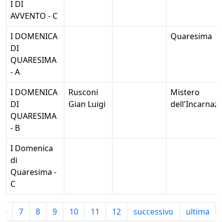
I DI
AVVENTO - C
I DOMENICA
Quaresima
DI
QUARESIMA
- A
I DOMENICA
Rusconi
Mistero
DI
Gian Luigi
dell'Incarnaz
QUARESIMA
- B
I Domenica
di
Quaresima -
C
6
7
8
9
10
11
12
successivo
ultima