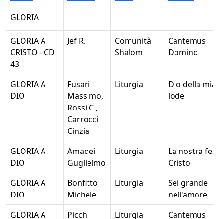
GLORIA
GLORIA A
Jef R.
Comunità
Cantemus
CRISTO - CD
Shalom
Domino
43
GLORIA A
Fusari
Liturgia
Dio della mia
DIO
Massimo,
lode
Rossi C.,
Carrocci
Cinzia
GLORIA A
Amadei
Liturgia
La nostra fest
DIO
Guglielmo
Cristo
GLORIA A
Bonfitto
Liturgia
Sei grande
DIO
Michele
nell'amore
GLORIA A
Picchi
Liturgia
Cantemus