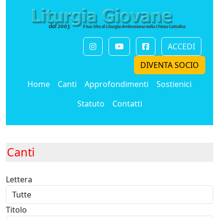
ACCEDI
DIVENTA SOCIO
Home
Canti
Approfondimenti
Sostienici
Statuto
Contatti
Canti
Lettera
Titolo