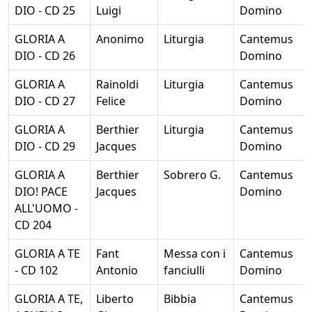
DIO - CD 25
Luigi
Domino
GLORIA A
Anonimo
Liturgia
Cantemus
DIO - CD 26
Domino
GLORIA A
Rainoldi
Liturgia
Cantemus
DIO - CD 27
Felice
Domino
GLORIA A
Berthier
Liturgia
Cantemus
DIO - CD 29
Jacques
Domino
GLORIA A
Berthier
Sobrero G.
Cantemus
DIO! PACE
Jacques
Domino
ALL'UOMO -
CD 204
GLORIA A TE
Fant
Messa con i
Cantemus
- CD 102
Antonio
fanciulli
Domino
GLORIA A TE,
Liberto
Bibbia
Cantemus