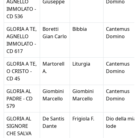
AGNELLO
Giuseppe
Domino
IMMOLATO -
CD 536
GLORIA A TE,
Boretti
Bibbia
Cantemus
AGNELLO
Gian Carlo
Domino
IMMOLATO -
CD 617
GLORIA A TE,
Martorell
Liturgia
Cantemus
O CRISTO -
A.
Domino
CD 45
GLORIA AL
Giombini
Giombini
Cantemus
PADRE - CD
Marcello
Marcello
Domino
579
GLORIA AL
De Santis
Frigiola F.
Dio della mia
SIGNORE
Dante
lode
CHE SALVA