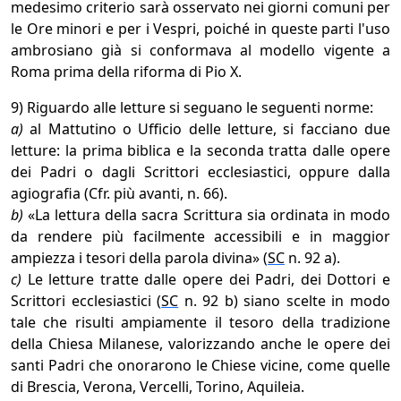
medesimo criterio sarà osservato nei giorni comuni per
le Ore minori e per i Vespri, poiché in queste parti l'uso
ambrosiano già si conformava al modello vigente a
Roma prima della riforma di Pio X.
9) Riguardo alle letture si seguano le seguenti norme:
a)
al Mattutino o Ufficio delle letture, si facciano due
letture: la prima biblica e la seconda tratta dalle opere
dei Padri o dagli Scrittori ecclesiastici, oppure dalla
agiografia (Cfr. più avanti, n. 66).
b)
«La lettura della sacra Scrittura sia ordinata in modo
da rendere più facilmente accessibili e in maggior
ampiezza i tesori della parola divina» (
SC
n. 92 a).
c)
Le letture tratte dalle opere dei Padri, dei Dottori e
Scrittori ecclesiastici (
SC
n. 92 b) siano scelte in modo
tale che risulti ampiamente il tesoro della tradizione
della Chiesa Milanese, valorizzando anche le opere dei
santi Padri che onorarono le Chiese vicine, come quelle
di Brescia, Verona, Vercelli, Torino, Aquileia.