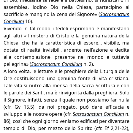
di Dio, mediante la fede e il battesimo, si riuniscano in
assemblea, lodino Dio nella Chiesa, partecipino al
sacrificio e mangino la cena del Signore» (
Sacrosanctum
Concilium
10).
Vivendo in tal modo i fedeli esprimono e manifestano
agli altri «il mistero di Cristo e la genuina natura della
Chiesa, che ha la caratteristica di essere... visibile, ma
dotata di realtà invisibili, ardente nell'azione e dedita
alla contemplazione, presente nel mondo e tuttavia
pellegrina» (
Sacrosanctum Concilium
n. 2).
A loro volta, le letture e le preghiere della Liturgia delle
Ore costituiscono una genuina fonte di vita cristiana.
Tale vita si nutre alla mensa della sacra Scrittura e con
le parole dei Santi, ma è rinvigorita dalla preghiera. Solo
il Signore, infatti, senza il quale non possiamo far nulla
(
cfr. Gv 15,5
), da noi pregato, può dare efficacia e
sviluppo alle nostre opere (cfr.
Sacrosanctum Concilium
n.
86), così che ogni giorno veniamo edificati per diventare
tempio di Dio, per mezzo dello Spirito (cfr. Ef 2,21-22),