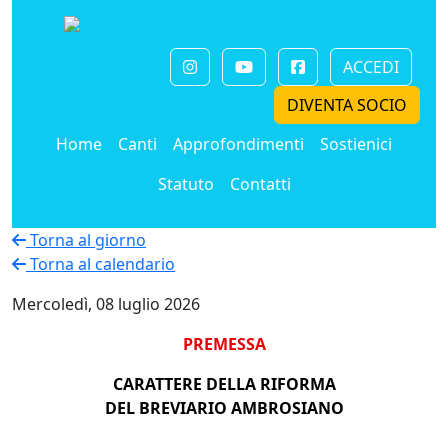
ACCEDI
DIVENTA SOCIO
Home
Canti
Approfondimenti
Sostienici
Statuto
Contatti
Torna al giorno
Torna al calendario
Mercoledì, 08 luglio 2026
PREMESSA
CARATTERE DELLA RIFORMA
DEL BREVIARIO AMBROSIANO