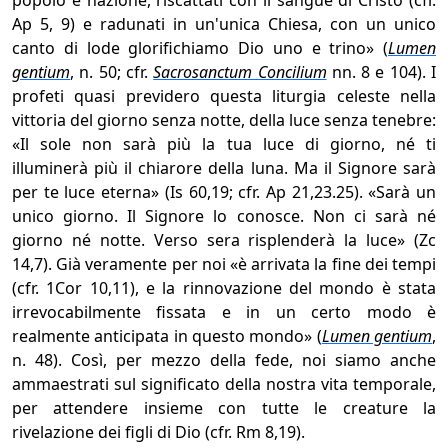
popolo e nazione, riscattati con il sangue di Cristo (cfr.
Ap 5, 9) e radunati in un'unica Chiesa, con un unico
canto di lode glorifichiamo Dio uno e trino» (
Lumen
gentium
, n. 50; cfr.
Sacrosanctum Concilium
nn. 8 e 104). I
profeti quasi previdero questa liturgia celeste nella
vittoria del giorno senza notte, della luce senza tenebre:
«Il sole non sarà più la tua luce di giorno, né ti
illuminerà più il chiarore della luna. Ma il Signore sarà
per te luce eterna» (Is 60,19; cfr. Ap 21,23.25). «Sarà un
unico giorno. Il Signore lo conosce. Non ci sarà né
giorno né notte. Verso sera risplenderà la luce» (Zc
14,7). Già veramente per noi «è arrivata la fine dei tempi
(cfr. 1Cor 10,11), e la rinnovazione del mondo è stata
irrevocabilmente fissata e in un certo modo è
realmente anticipata in questo mondo» (
Lumen gentium
,
n. 48). Così, per mezzo della fede, noi siamo anche
ammaestrati sul significato della nostra vita temporale,
per attendere insieme con tutte le creature la
rivelazione dei figli di Dio (cfr. Rm 8,19).