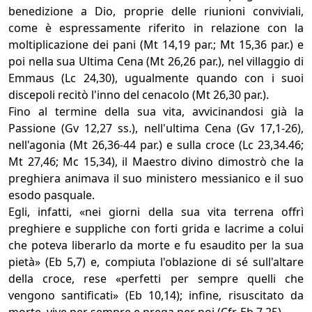
benedizione a Dio, proprie delle riunioni conviviali,
come è espressamente riferito in relazione con la
moltiplicazione dei pani (Mt 14,19 par.; Mt 15,36 par.) e
poi nella sua Ultima Cena (Mt 26,26 par.), nel villaggio di
Emmaus (Lc 24,30), ugualmente quando con i suoi
discepoli recitò l'inno del cenacolo (Mt 26,30 par.).
Fino al termine della sua vita, avvicinandosi già la
Passione (Gv 12,27 ss.), nell'ultima Cena (Gv 17,1-26),
nell'agonia (Mt 26,36-44 par.) e sulla croce (Lc 23,34.46;
Mt 27,46; Mc 15,34), il Maestro divino dimostrò che la
preghiera animava il suo ministero messianico e il suo
esodo pasquale.
Egli, infatti, «nei giorni della sua vita terrena offrì
preghiere e suppliche con forti grida e lacrime a colui
che poteva liberarlo da morte e fu esaudito per la sua
pietà» (Eb 5,7) e, compiuta l'oblazione di sé sull'altare
della croce, rese «perfetti per sempre quelli che
vengono santificati» (Eb 10,14); infine, risuscitato da