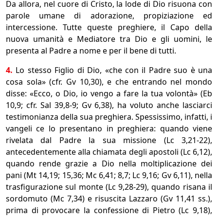
Da allora, nel cuore di Cristo, la lode di Dio risuona con
parole umane di adorazione, propiziazione ed
intercessione. Tutte queste preghiere, il Capo della
nuova umanità e Mediatore tra Dio e gli uomini, le
presenta al Padre a nome e per il bene di tutti.
4.
Lo stesso Figlio di Dio, «che con il Padre suo è una
cosa sola» (cfr. Gv 10,30), e che entrando nel mondo
disse: «Ecco, o Dio, io vengo a fare la tua volontà» (Eb
10,9; cfr. Sal 39,8-9; Gv 6,38), ha voluto anche lasciarci
testimonianza della sua preghiera. Spessissimo, infatti, i
vangeli ce lo presentano in preghiera: quando viene
rivelata dal Padre la sua missione (Lc 3,21-22),
antecedentemente alla chiamata degli apostoli (Lc 6,12),
quando rende grazie a Dio nella moltiplicazione dei
pani (Mt 14,19; 15,36; Mc 6,41; 8,7; Lc 9,16; Gv 6,11), nella
trasfigurazione sul monte (Lc 9,28-29), quando risana il
sordomuto (Mc 7,34) e risuscita Lazzaro (Gv 11,41 ss.),
prima di provocare la confessione di Pietro (Lc 9,18),