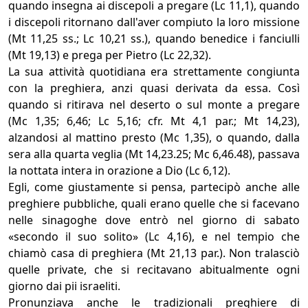
quando insegna ai discepoli a pregare (Lc 11,1), quando
i discepoli ritornano dall'aver compiuto la loro missione
(Mt 11,25 ss.; Lc 10,21 ss.), quando benedice i fanciulli
(Mt 19,13) e prega per Pietro (Lc 22,32).
La sua attività quotidiana era strettamente congiunta
con la preghiera, anzi quasi derivata da essa. Così
quando si ritirava nel deserto o sul monte a pregare
(Mc 1,35; 6,46; Lc 5,16; cfr. Mt 4,1 par.; Mt 14,23),
alzandosi al mattino presto (Mc 1,35), o quando, dalla
sera alla quarta veglia (Mt 14,23.25; Mc 6,46.48), passava
la nottata intera in orazione a Dio (Lc 6,12).
Egli, come giustamente si pensa, partecipò anche alle
preghiere pubbliche, quali erano quelle che si facevano
nelle sinagoghe dove entrò nel giorno di sabato
«secondo il suo solito» (Lc 4,16), e nel tempio che
chiamò casa di preghiera (Mt 21,13 par.). Non tralasciò
quelle private, che si recitavano abitualmente ogni
giorno dai pii israeliti.
Pronunziava anche le tradizionali preghiere di