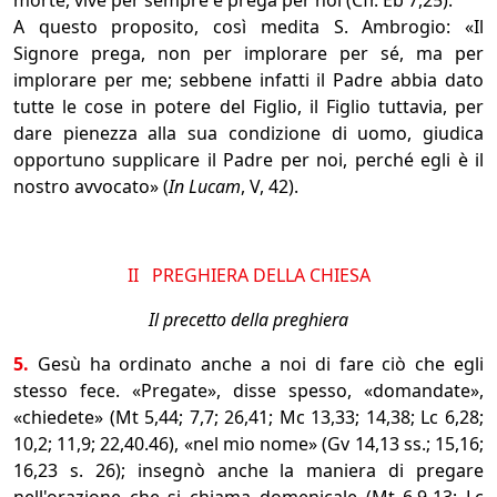
morte, vive per sempre e prega per noi (Cfr. Eb 7,25).
A questo proposito, così medita S. Ambrogio: «Il
Signore prega, non per implorare per sé, ma per
implorare per me; sebbene infatti il Padre abbia dato
tutte le cose in potere del Figlio, il Figlio tuttavia, per
dare pienezza alla sua condizione di uomo, giudica
opportuno supplicare il Padre per noi, perché egli è il
nostro avvocato» (
In Lucam
, V, 42).
II PREGHIERA DELLA CHIESA
Il precetto della preghiera
5.
Gesù ha ordinato anche a noi di fare ciò che egli
stesso fece. «Pregate», disse spesso, «domandate»,
«chiedete» (Mt 5,44; 7,7; 26,41; Mc 13,33; 14,38; Lc 6,28;
10,2; 11,9; 22,40.46), «nel mio nome» (Gv 14,13 ss.; 15,16;
16,23 s. 26); insegnò anche la maniera di pregare