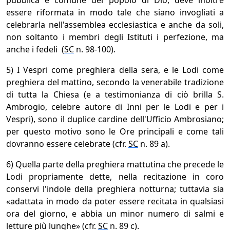
pubblica e comune del popolo di Dio, deve inoltre
essere riformata in modo tale che siano invogliati a
celebrarla nell'assemblea ecclesiastica e anche da soli,
non soltanto i membri degli Istituti i perfezione, ma
anche i fedeli (
SC
n. 98-100).
5) I Vespri come preghiera della sera, e le Lodi come
preghiera del mattino, secondo la venerabile tradizione
di tutta la Chiesa (e a testimonianza di ciò brilla S.
Ambrogio, celebre autore di Inni per le Lodi e per i
Vespri), sono il duplice cardine dell'Ufficio Ambrosiano;
per questo motivo sono le Ore principali e come tali
dovranno essere celebrate (cfr.
SC
n. 89 a).
6) Quella parte della preghiera mattutina che precede le
Lodi propriamente dette, nella recitazione in coro
conservi l'indole della preghiera notturna; tuttavia sia
«adattata in modo da poter essere recitata in qualsiasi
ora del giorno, e abbia un minor numero di salmi e
letture più lunghe» (cfr.
SC
n. 89 c).