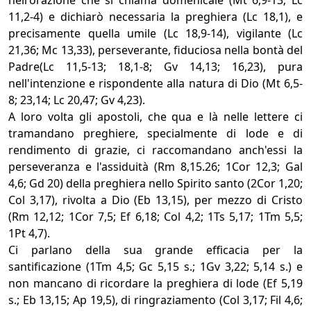
nell'orazione che si chiama domenicale (Mt 6,9-13; Lc
11,2-4) e dichiarò necessaria la preghiera (Lc 18,1), e
precisamente quella umile (Lc 18,9-14), vigilante (Lc
21,36; Mc 13,33), perseverante, fiduciosa nella bontà del
Padre(Lc 11,5-13; 18,1-8; Gv 14,13; 16,23), pura
nell'intenzione e rispondente alla natura di Dio (Mt 6,5-
8; 23,14; Lc 20,47; Gv 4,23).
A loro volta gli apostoli, che qua e là nelle lettere ci
tramandano preghiere, specialmente di lode e di
rendimento di grazie, ci raccomandano anch'essi la
perseveranza e l'assiduità (Rm 8,15.26; 1Cor 12,3; Gal
4,6; Gd 20) della preghiera nello Spirito santo (2Cor 1,20;
Col 3,17), rivolta a Dio (Eb 13,15), per mezzo di Cristo
(Rm 12,12; 1Cor 7,5; Ef 6,18; Col 4,2; 1Ts 5,17; 1Tm 5,5;
1Pt 4,7).
Ci parlano della sua grande efficacia per la
santificazione (1Tm 4,5; Gc 5,15 s.; 1Gv 3,22; 5,14 s.) e
non mancano di ricordare la preghiera di lode (Ef 5,19
s.; Eb 13,15; Ap 19,5), di ringraziamento (Col 3,17; Fil 4,6;