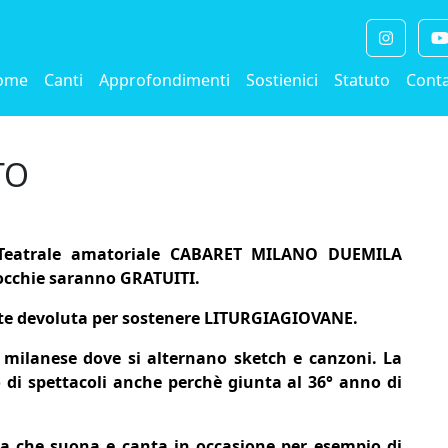
ome
Canti
Approfondimenti
Sostienici
Statuto
Conta
TO
a Teatrale amatoriale CABARET MILANO DUEMILA
rocchie saranno GRATUITI.
ente devoluta per sostenere LITURGIAGIOVANE.
n milanese dove si alternano sketch e canzoni. La
i spettacoli anche perchè giunta al 36° anno di
la che suona e canta in occasione per esempio di