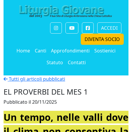
ACCEDI
DIVENTA SOCIO
Home
Canti
Approfondimenti
Sostienici
Statuto
Contatti
Tutti gli articoli pubblicati
EL PROVERBI DEL MES 1
Pubblicato il 20/11/2025
Un tempo, nelle valli dove
il clima non consentiva la