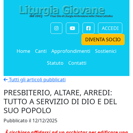
ACCEDI
DIVENTA SOCIO
Home
Canti
Approfondimenti
Sostienici
Statuto
Contatti
Tutti gli articoli pubblicati
PRESBITERIO, ALTARE, ARREDI:
TUTTO A SERVIZIO DI DIO E DEL
SUO POPOLO
Pubblicato il 12/12/2025
È rischioso affidarsi ad un archistar per edificare una