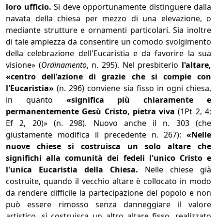
loro ufficio.
Si deve opportunamente distinguere dalla
navata della chiesa per mezzo di una elevazione, o
mediante strutture e ornamenti particolari. Sia inoltre
di tale ampiezza da consentire un comodo svolgimento
della celebrazione dell'Eucaristia e da favorire la sua
visione» (
Ordinamento
, n. 295). Nel presbiterio
l'altare,
«centro dell'azione di grazie che si compie con
l'Eucaristia»
(n. 296) conviene sia fisso in ogni chiesa,
in quanto
«significa più chiaramente e
permanentemente Gesù Cristo, pietra viva
(1Pt 2, 4;
Ef 2, 20)» (n. 298). Nuovo anche il n. 303 (che
giustamente modifica il precedente n. 267):
«Nelle
nuove chiese si costruisca un solo altare che
significhi alla comunità dei fedeli l'unico Cristo e
l'unica Eucaristia della Chiesa.
Nelle chiese già
costruite, quando il vecchio altare è collocato in modo
da rendere difficile la partecipazione del popolo e non
può essere rimosso senza danneggiare il valore
artistico, si costruisca un altro altare fisso, realizzato