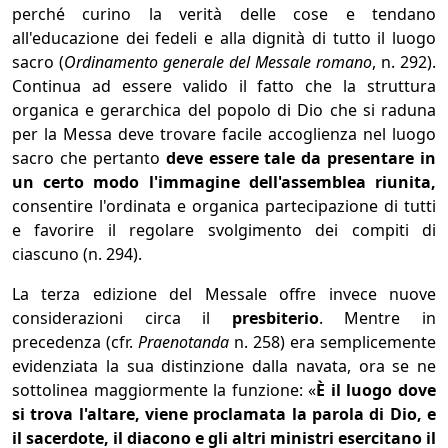
perché curino la verità delle cose e tendano
all'educazione dei fedeli e alla dignità di tutto il luogo
sacro (
Ordinamento generale del Messale romano
, n. 292).
Continua ad essere valido il fatto che la struttura
organica e gerarchica del popolo di Dio che si raduna
per la Messa deve trovare facile accoglienza nel luogo
sacro che pertanto
deve essere tale da presentare in
un certo modo l'immagine dell'assemblea riunita,
consentire l'ordinata e organica partecipazione di tutti
e favorire il regolare svolgimento dei compiti di
ciascuno (n. 294).
La terza edizione del Messale offre invece nuove
considerazioni circa il
presbiterio
. Mentre in
precedenza (cfr.
Praenotanda
n. 258) era semplicemente
evidenziata la sua distinzione dalla navata, ora se ne
sottolinea maggiormente la funzione: «
È il luogo dove
si trova l'altare, viene proclamata la parola di Dio, e
il sacerdote, il diacono e gli altri ministri esercitano il