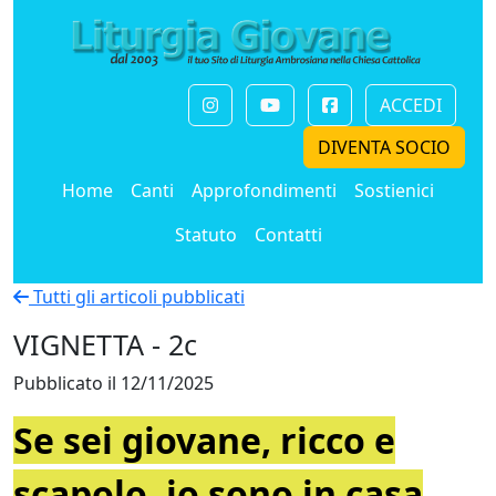
ACCEDI
DIVENTA SOCIO
Home
Canti
Approfondimenti
Sostienici
Statuto
Contatti
Tutti gli articoli pubblicati
VIGNETTA - 2c
Pubblicato il 12/11/2025
Se sei giovane, ricco e
scapolo, io sono in casa