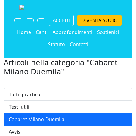
ACCEDI
DIVENTA SOCIO
Home
Canti
Approfondimenti
Sostienici
Statuto
Contatti
Articoli nella categoria "Cabaret
Milano Duemila"
Tutti gli articoli
Testi utili
Cabaret Milano Duemila
Avvisi